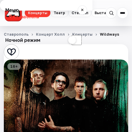
Меню
×
Концерты
Театр
Стендап
Выставки
Спорт
Ставрополь
Концерты
Ставрополь
Концерт Холл
Концерты
Wildways
Ночной режим
☀
☾
Театр
Стендап
16+
Выставки
Спорт
События
Города