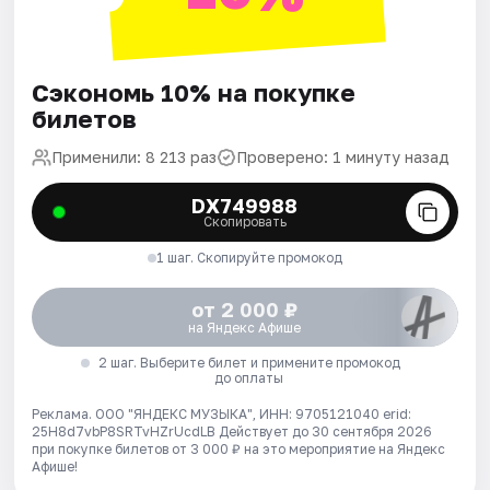
Сэкономь 10% на покупке
билетов
Применили: 8 213 раз
Проверено: 1 минуту назад
DX749988
Скопировать
1 шаг. Скопируйте промокод
от 2 000 ₽
на Яндекс Афише
2 шаг. Выберите билет и примените промокод
до оплаты
Реклама. ООО "ЯНДЕКС МУЗЫКА", ИНН: 9705121040 erid:
25H8d7vbP8SRTvHZrUcdLB
Действует до 30 сентября 2026
при покупке билетов от 3 000 ₽ на это мероприятие на Яндекс
Афише!