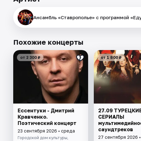
Ансамбль «Ставрополье» с программой «Еду
Похожие концерты
от 2 300 ₽
от 1 800 ₽
Ессентуки - Дмитрий
27.09 ТУРЕЦКИ
Кравченко.
СЕРИАЛЫ
Поэтический концерт
мультимедийно
саундтреков
23 сентября 2026 • среда
27 сентября 2026 •
Городской дом культуры,