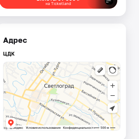
на Ticketland
Адрес
ЦДК