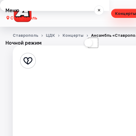
Меню
×
Концерты
Ставрополь
Концерты
Ставрополь
ЦДК
Концерты
Ансамбль «Ставропол
Ночной режим
☀
☾
Театр
Стендап
Выставки
Спорт
События
Города