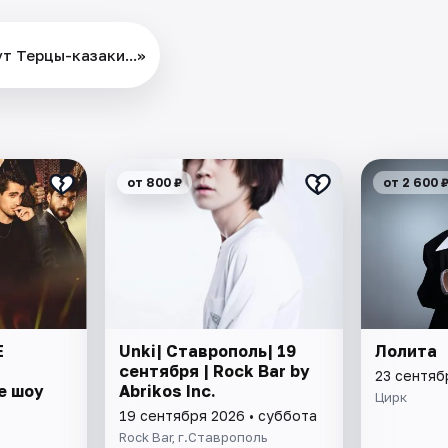
т Терцы-казаки...»
от 800 ₽
от 2 600 
Е
Unki| Ставрополь| 19
Лолита
сентября | Rock Bar by
23 сентяб
е шоу
Abrikos Inc.
Цирк
19 сентября 2026 • суббота
Rock Bar, г.Ставрополь