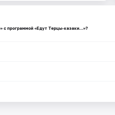
» с программой «Едут Терцы-казаки...»?
.