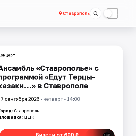
☀
☾
Ставрополь
Концерт
Ансамбль «Ставрополье» с
программой «Едут Терцы-
казаки...» в Ставрополе
17 сентября 2026
• четверг • 14:00
Город:
Ставрополь
Площадка:
ЦДК
Билеты от 600 ₽