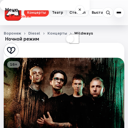
Меню
×
Концерты
Театр
Стендап
Выставки
Квест
Воронеж
Концерты
Воронеж
Diesel
Концерты
Wildways
Ночной режим
☀
☾
Театр
Стендап
16+
Выставки
Квесты
Экскурсии
Спорт
События