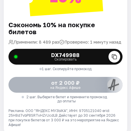
Сэкономь 10% на покупке
билетов
Применили: 8 489 раз
Проверено: 1 минуту назад
DX749988
Скопировать
1 шаг. Скопируйте промокод
от 2 000 ₽
на Яндекс Афише
2 шаг. Выберите билет и примените промокод
до оплаты
Реклама. ООО "ЯНДЕКС МУЗЫКА", ИНН: 9705121040 erid:
25H8d7vbP8SRTvHZrUcdLB
Действует до 30 сентября 2026
при покупке билетов от 3 000 ₽ на это мероприятие на Яндекс
Афише!