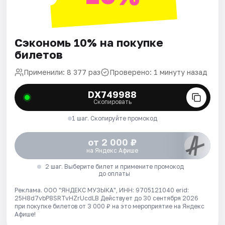
Сэкономь 10% на покупке
билетов
Применили: 8 377 раз
Проверено: 1 минуту назад
DX749988
Скопировать
1 шаг. Скопируйте промокод
от 2 000 ₽
на Яндекс Афише
2 шаг. Выберите билет и примените промокод
до оплаты
Реклама. ООО "ЯНДЕКС МУЗЫКА", ИНН: 9705121040 erid:
25H8d7vbP8SRTvHZrUcdLB
Действует до 30 сентября 2026
при покупке билетов от 3 000 ₽ на это мероприятие на Яндекс
Афише!