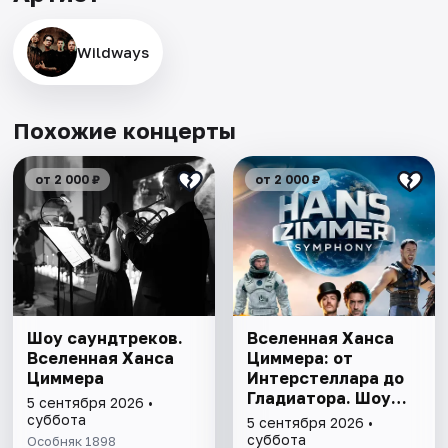
Wildways
Похожие концерты
от 2 000 ₽
от 2 000 ₽
Шоу саундтреков.
Вселенная Ханса
Вселенная Ханса
Циммера: от
Циммера
Интерстеллара до
Гладиатора. Шоу
5 сентября 2026 •
саундтреков
суббота
5 сентября 2026 •
суббота
Особняк 1898