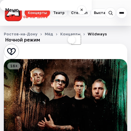
Меню
×
Концерты
Театр
Стендап
Выставки
Квест
Ростов-на-Дону
Концерты
Ростов-на-Дону
Мёд
Концерты
Wildways
Ночной режим
☀
☾
Театр
Стендап
16+
Выставки
Квесты
Экскурсии
Спорт
События