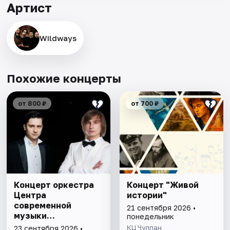
Артист
Wildways
Похожие концерты
от 800 ₽
от 700 ₽
Концерт оркестра
Концерт "Живой
Центра
истории"
современной
21 сентября 2026 •
музыки
понедельник
С.Губайдулиной
КЦ Чулпан
23 сентября 2026 •