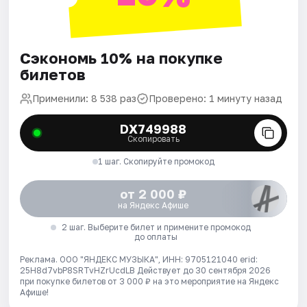
Сэкономь 10% на покупке
билетов
Применили: 8 538 раз
Проверено: 1 минуту назад
DX749988
Скопировать
1 шаг. Скопируйте промокод
от 2 000 ₽
на Яндекс Афише
2 шаг. Выберите билет и примените промокод
до оплаты
Реклама. ООО "ЯНДЕКС МУЗЫКА", ИНН: 9705121040 erid:
25H8d7vbP8SRTvHZrUcdLB
Действует до 30 сентября 2026
при покупке билетов от 3 000 ₽ на это мероприятие на Яндекс
Афише!