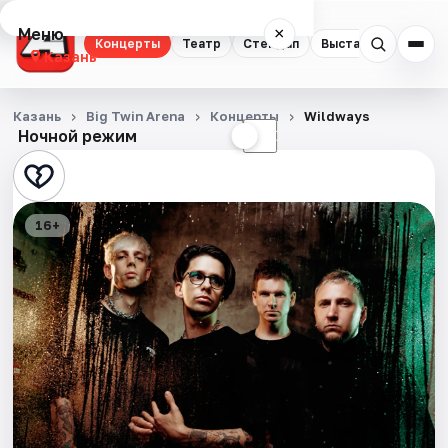
Меню
×
Концерты
Театр
Стендап
Выставки
Квест
Казань
Концерты
Казань
Big Twin Arena
Концерты
Wildways
Ночной режим
☀
☾
Театр
Стендап
16+
Выставки
Квесты
Экскурсии
Спорт
События