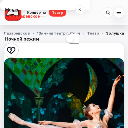
Меню
×
Концерты
Театр
Лазаревское
Концерты
Лазаревское
*Зимний театр г. Сочи
Театр
Золушка
Ночной режим
☀
☾
Театр
События
Города
Площадки
Артисты
Рейтинги