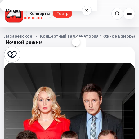
Меню
×
Концерты
Театр
Лазаревское
Концерты
Лазаревское
Концертный зал санатория " Южное Взморье"
Ночной режим
☀
☾
Театр
События
Города
Площадки
Артисты
Рейтинги