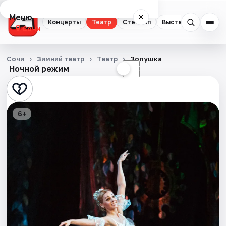
Меню
×
Концерты
Театр
Стендап
Выставки
Квест
Сочи
Концерты
Сочи
Зимний театр
Театр
Золушка
Ночной режим
☀
☾
Театр
Стендап
6+
Выставки
Квесты
Экскурсии
Спорт
События