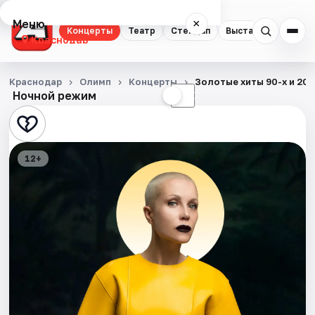
Меню
×
Концерты
Театр
Стендап
Выставки
Квест
Краснодар
Концерты
Краснодар
Олимп
Концерты
Золотые хиты 90-х и 20
Ночной режим
☀
☾
Театр
Стендап
12+
Выставки
Квесты
Экскурсии
Спорт
События