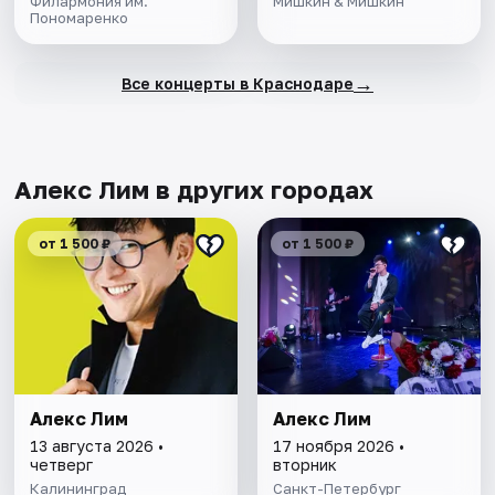
Филармония им.
Мишкин & Мишкин
Пономаренко
→
Все концерты в Краснодаре
Алекс Лим в других городах
от 1 500 ₽
от 1 500 ₽
Алекс Лим
Алекс Лим
13 августа 2026 •
17 ноября 2026 •
четверг
вторник
Калининград
Санкт-Петербург