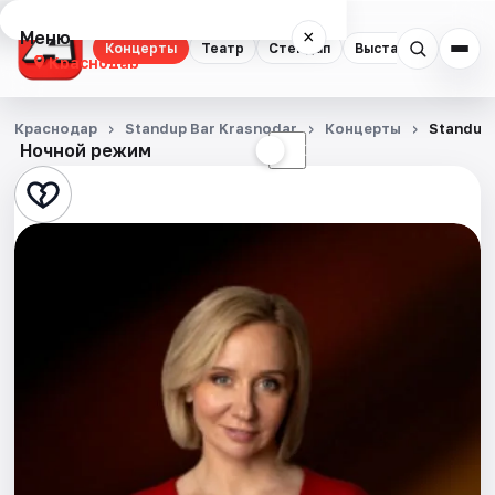
Меню
×
Концерты
Театр
Стендап
Выставки
Квест
Краснодар
Концерты
Краснодар
Standup Bar Krasnodar
Концерты
Standup
Ночной режим
☀
☾
Театр
Стендап
Выставки
Квесты
Экскурсии
Спорт
События