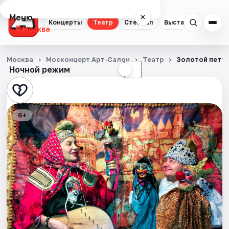
Меню
×
Концерты
Театр
Стендап
Выставки
Квест
Москва
Концерты
Москва
Москонцерт Арт-Салон
Театр
Золотой пету
Ночной режим
☀
☾
Театр
Стендап
6+
Выставки
Квесты
Экскурсии
Спорт
События