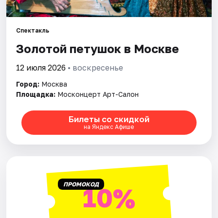
Города
Спектакль
Золотой петушок в Москве
Площадки
12 июля 2026
• воскресенье
Артисты
Город:
Москва
Рейтинги
Площадка:
Москонцерт Арт-Салон
Билеты со скидкой
на Яндекс Афише
ПРОМОКОД
10%