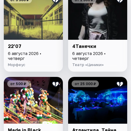
22’07
4Танечки
6 августа 2026 •
6 августа 2026 •
четверг
четверг
Морфеус
Театр «Циники»
от 500 ₽
от 25 000 ₽
Made in Black
Атлантида. Тайна