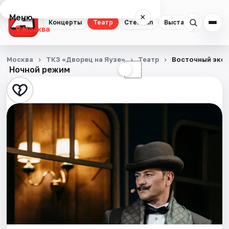
Меню
×
Концерты
Театр
Стендап
Выставки
Квест
Москва
Концерты
Москва
ТКЗ «Дворец на Яузе»
Театр
Восточный экс
Ночной режим
☀
☾
Театр
Стендап
Выставки
Квесты
Экскурсии
Спорт
События