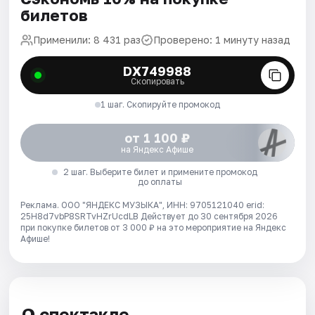
билетов
Применили: 8 431 раз
Проверено: 1 минуту назад
DX749988
Скопировать
1 шаг. Скопируйте промокод
от 1 100 ₽
на Яндекс Афише
2 шаг. Выберите билет и примените промокод
до оплаты
Реклама. ООО "ЯНДЕКС МУЗЫКА", ИНН: 9705121040 erid:
25H8d7vbP8SRTvHZrUcdLB
Действует до 30 сентября 2026
при покупке билетов от 3 000 ₽ на это мероприятие на Яндекс
Афише!
О спектакле