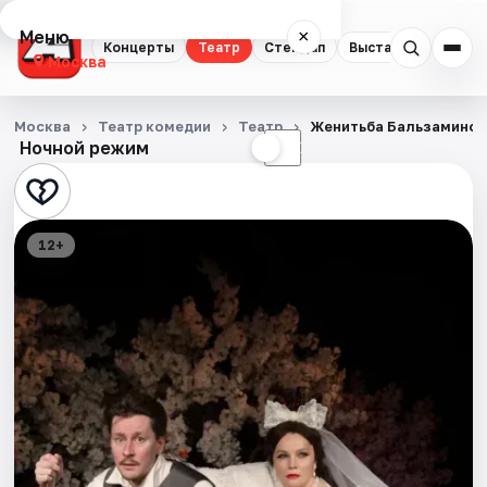
Меню
×
Концерты
Театр
Стендап
Выставки
Квест
Москва
Концерты
Москва
Театр комедии
Театр
Женитьба Бальзамино
Ночной режим
☀
☾
Театр
Стендап
12+
Выставки
Квесты
Экскурсии
Спорт
События