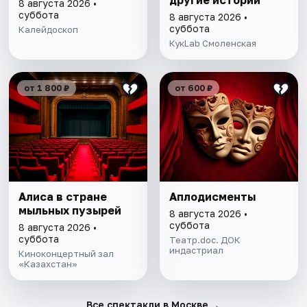
другие истории
8 августа 2026 •
суббота
8 августа 2026 •
суббота
Калейдоскоп
КукLab Смоленская
от 1 800 ₽
от 600 ₽
Алиса в стране
Аплодисменты
мыльных пузырей
8 августа 2026 •
суббота
8 августа 2026 •
суббота
Театр.doc. ДОК
индастриал
Киноконцертный зал
«Казахстан»
→
Все спектакли в Москве