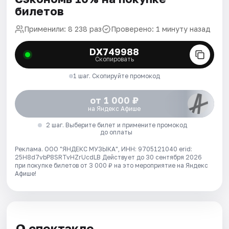
билетов
Применили: 8 238 раз
Проверено: 1 минуту назад
DX749988
Скопировать
1 шаг. Скопируйте промокод
от 1 000 ₽
на Яндекс Афише
2 шаг. Выберите билет и примените промокод
до оплаты
Реклама. ООО "ЯНДЕКС МУЗЫКА", ИНН: 9705121040 erid:
25H8d7vbP8SRTvHZrUcdLB
Действует до 30 сентября 2026
при покупке билетов от 3 000 ₽ на это мероприятие на Яндекс
Афише!
О спектакле