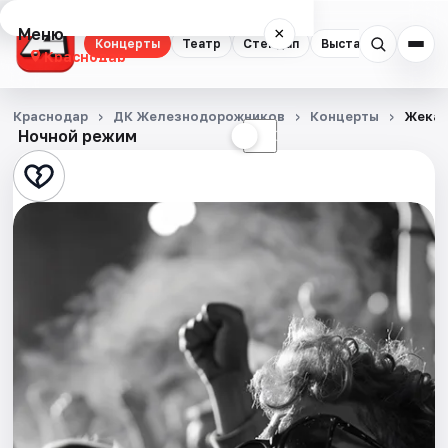
Меню
×
Концерты
Театр
Стендап
Выставки
Квест
Краснодар
Концерты
Краснодар
ДК Железнодорожников
Концерты
Жека
Ночной режим
☀
☾
Театр
Стендап
Выставки
Квесты
Экскурсии
Спорт
События