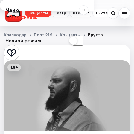
Меню
×
Концерты
Театр
Стендап
Выставки
Квест
Краснодар
Концерты
Краснодар
Порт 219
Концерты
Брутто
Ночной режим
☀
☾
Театр
Стендап
18+
Выставки
Квесты
Экскурсии
Спорт
События