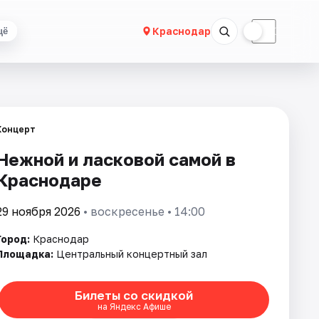
☀
☾
Краснодар
щё
Концерт
Нежной и ласковой самой в
Краснодаре
29 ноября 2026
• воскресенье • 14:00
Город:
Краснодар
Площадка:
Центральный концертный зал
Билеты со скидкой
на Яндекс Афише