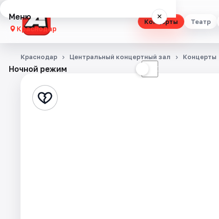
Меню
×
Концерты
Театр
Краснодар
Концерты
Краснодар
Центральный концертный зал
Концерты
Ночной режим
☀
☾
Театр
Стендап
Выставки
Квесты
Экскурсии
Спорт
События