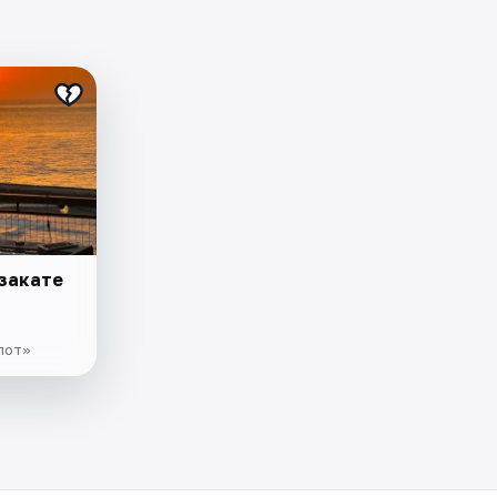
закате
пот»