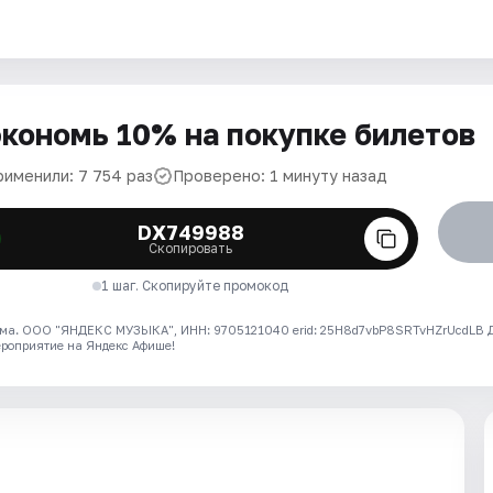
кономь 10% на покупке билетов
рименили: 7 754 раз
Проверено: 1 минуту назад
DX749988
Скопировать
1 шаг. Скопируйте промокод
ма. ООО "ЯНДЕКС МУЗЫКА", ИНН: 9705121040 erid: 25H8d7vbP8SRTvHZrUcdLB
ероприятие на Яндекс Афише!