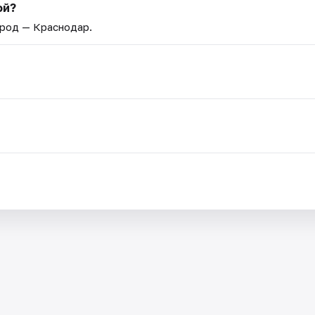
ой?
ород — Краснодар.