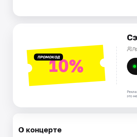
Города
Площадки
Сэ
Артисты
П
ПРОМОКОД
10%
Рейтинги
Рекла
это м
О концерте