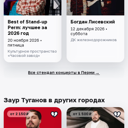
Best of Stand-up
Богдан Лисевский
Perm: лучшее за
12 декабря 2026 •
2026 год
суббота
ДК железнодорожников
20 ноября 2026 •
пятница
Культурное пространство
«Часовой завод»
→
Все стендап концерты в Перми
Заур Туганов в других городах
от 2 150 ₽
от 1 500 ₽