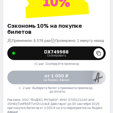
10%
Сэкономь 10% на покупке
билетов
Применили: 8 578 раз
Проверено: 1 минуту назад
DX749988
Скопировать
1 шаг. Скопируйте промокод
от 1 000 ₽
на Яндекс Афише
2 шаг. Выберите билет и примените промокод
до оплаты
Реклама. ООО "ЯНДЕКС МУЗЫКА", ИНН: 9705121040 erid:
25H8d7vbP8SRTvHZrUcdLB
Действует до 30 сентября 2026
при покупке билетов от 3 000 ₽ на это мероприятие на Яндекс
Афише!