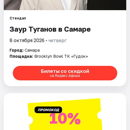
Города
Стендап
Заур Туганов в Самаре
Площадки
8 октября 2026
• четверг
Артисты
Город:
Самара
Рейтинги
Площадка:
Brooklyn Bowl ТК «Гудок»
Билеты со скидкой
на Яндекс Афише
ПРОМОКОД
10%