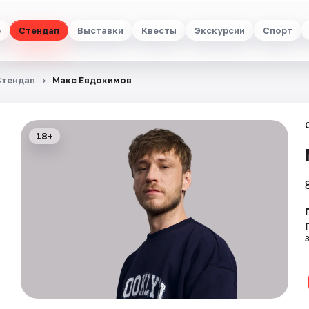
р
Стендап
Выставки
Квесты
Экскурсии
Спорт
Стендап
Макс Евдокимов
18+