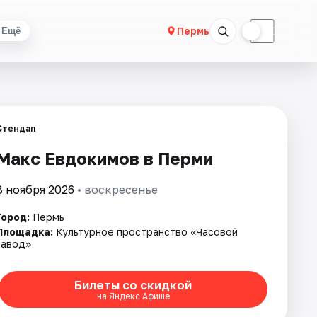
☀
☾
Пермь
Ещё
Стендап
Макс Евдокимов в Перми
8 ноября 2026
• воскресенье
Город:
Пермь
Площадка:
Культурное пространство «Часовой
завод»
Билеты со скидкой
на Яндекс Афише