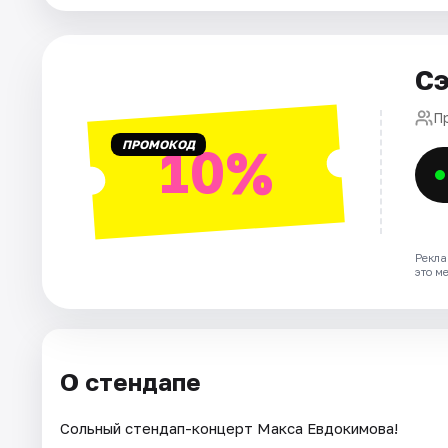
Города
Сэ
Площадки
П
ПРОМОКОД
Артисты
10%
Рейтинги
Рекла
это м
О стендапе
Сольный стендап-концерт Макса Евдокимова!