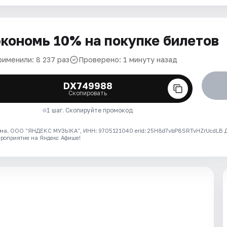
кономь 10% на покупке билетов
рименили: 8 237 раз
Проверено: 1 минуту назад
DX749988
Скопировать
1 шаг. Скопируйте промокод
ма. ООО "ЯНДЕКС МУЗЫКА", ИНН: 9705121040 erid: 25H8d7vbP8SRTvHZrUcdLB
ероприятие на Яндекс Афише!