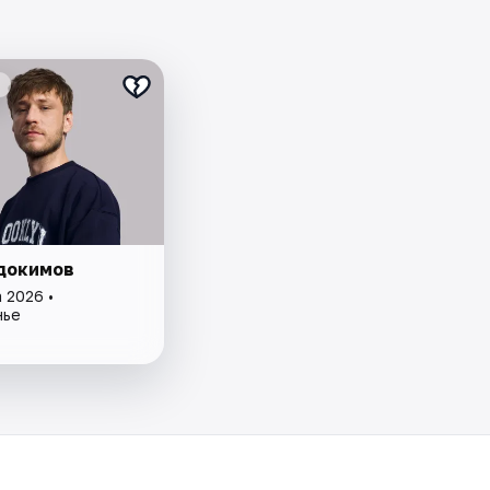
докимов
 2026 •
нье