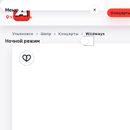
Меню
×
Концерт
Ульяновск
Концерты
Ульяновск
Шипр
Концерты
Wildways
Ночной режим
☀
☾
Театр
Стендап
Экскурсии
Спорт
События
Города