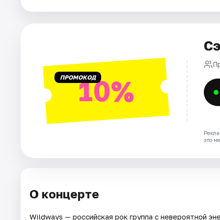
Площадки
Артисты
Сэ
Рейтинги
П
ПРОМОКОД
10%
Рекла
это м
О концерте
Wildways — российская рок группа с невероятной э