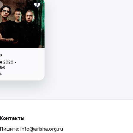
s
я 2026 •
нье
ь
Контакты
Пишите: info@afisha.org.ru