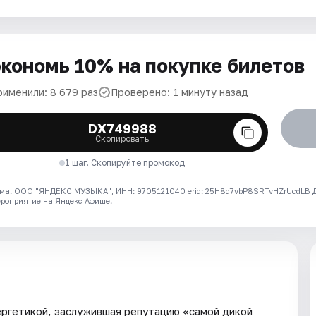
кономь 10% на покупке билетов
рименили: 8 679 раз
Проверено: 1 минуту назад
DX749988
Скопировать
1 шаг. Скопируйте промокод
ма. ООО "ЯНДЕКС МУЗЫКА", ИНН: 9705121040 erid: 25H8d7vbP8SRTvHZrUcdLB
ероприятие на Яндекс Афише!
нергетикой, заслужившая репутацию «самой дикой