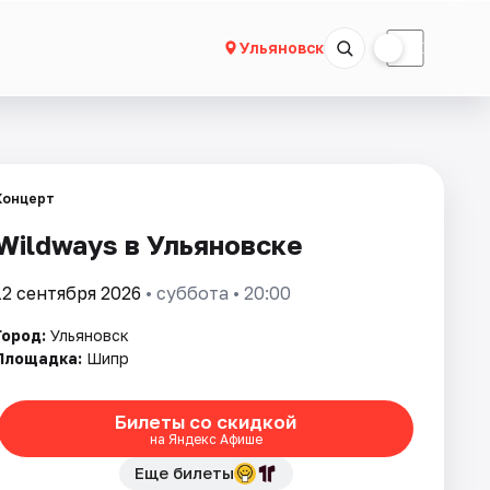
☀
☾
Ульяновск
Концерт
Wildways в Ульяновске
12 сентября 2026
• суббота • 20:00
Город:
Ульяновск
Площадка:
Шипр
Билеты со скидкой
на Яндекс Афише
Еще билеты