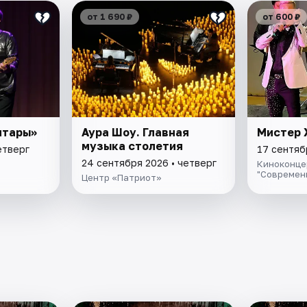
от 1 690 ₽
от 600 ₽
итары»
Аура Шоу. Главная
Мистер 
музыка столетия
етверг
17 сентяб
24 сентября 2026 • четверг
Киноконце
"Современ
Центр «Патриот»