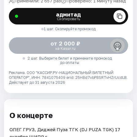
Применили: 2 657 раз
Проверено: 1 минуту назад
адмитад
Скопировать
1 шаг. Скопируйте промокод
от 2 000 ₽
на Kassir.ru
2 шаг. Выберите билет и примените промокод
до оплаты
Реклама. ООО "КАССИР.РУ-НАЦИОНАЛЬНЫЙ БИЛЕТНЫЙ
ОПЕРАТОР", ИНН: 7841075409 erid: 25H8d7vbP8SRTvHZrUcdLB.
Действует до 31 августа 2026
О концерте
ОЛЕГ ГРУЗ, Диджей Пуза ТГК (DJ PUZA TGK) 17
октября ШИПР г.