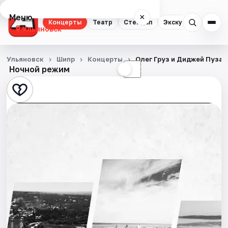
Меню
×
Концерты
Театр
Стендап
Экскурсии
Спор
Ульяновск
Концерты
Ульяновск
Шипр
Концерты
Олег Груз и Диджей Пуза 
Ночной режим
☀
☾
Театр
Стендап
Экскурсии
Спорт
События
Города