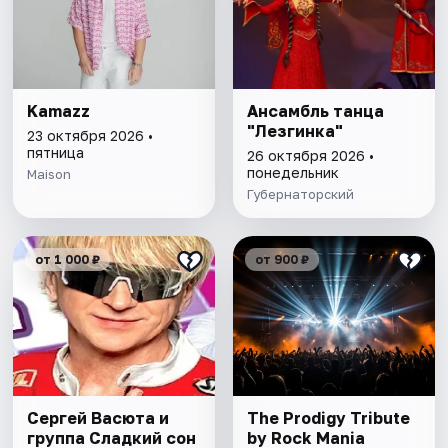
Kamazz
Ансамбль танца
"Лезгинка"
23 октября 2026 •
пятница
26 октября 2026 •
понедельник
Maison
Губернаторский
от 1 000 ₽
от 900 ₽
Сергей Васюта и
The Prodigy Tribute
группа Сладкий сон
by Rock Mania