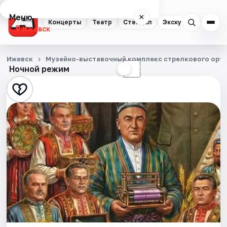
Меню
×
Концерты
Театр
Стендап
Экскурсии
Спор
Ижевск
Концерты
Ижевск
Музейно-выставочный комплекс стрелкового оруж
Ночной режим
☀
☾
Театр
Стендап
Экскурсии
Спорт
События
Города