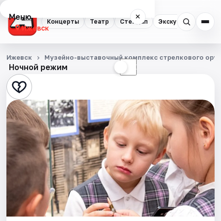
Меню
×
Концерты
Театр
Стендап
Экскурсии
Спор
Ижевск
Концерты
Ижевск
Музейно-выставочный комплекс стрелкового оруж
Ночной режим
☀
☾
Театр
Стендап
Экскурсии
Спорт
События
Города