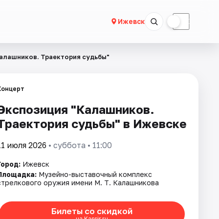
☀
☾
Ижевск
алашников. Траектория судьбы"
Концерт
Экспозиция "Калашников.
Траектория судьбы" в Ижевске
11 июля 2026
• суббота • 11:00
Город:
Ижевск
Площадка:
Музейно-выставочный комплекс
стрелкового оружия имени М. Т. Калашникова
Билеты со скидкой
на Kassir.ru