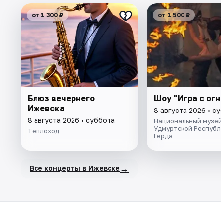
от 1 300 ₽
от 1 500 ₽
Блюз вечернего
Шоу "Игра с ог
Ижевска
8 августа 2026 • с
8 августа 2026 • суббота
Национальный музе
Удмуртской Республи
Теплоход
Герда
→
Все концерты в Ижевске