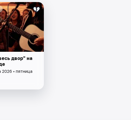
весь двор" на
де
а 2026 • пятница