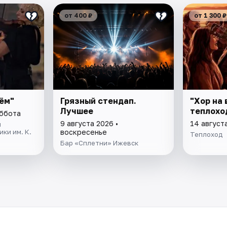
от 400 ₽
от 1 300 ₽
нём"
Грязный стендап.
"Хор на 
Лучшее
теплохо
уббота
9 августа 2026 •
14 август
й
ки им. К.
воскресенье
Теплоход
Бар «Сплетни» Ижевск