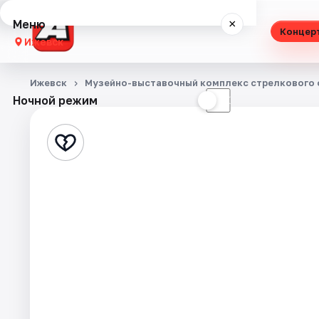
Меню
×
Концер
Ижевск
Концерты
Ижевск
Музейно-выставочный комплекс стрелкового о
Ночной режим
☀
☾
Театр
Стендап
Экскурсии
Спорт
События
Города