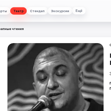
ерты
Театр
Стендап
Экскурсии
Ещё
запные чтения