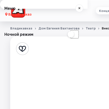
Меню
×
Конц
Владикавказ
Концерты
Владикавказ
Дом Евгения Вахтангова
Театр
Вне
Ночной режим
☀
☾
Театр
Стендап
Экскурсии
События
Города
Площадки