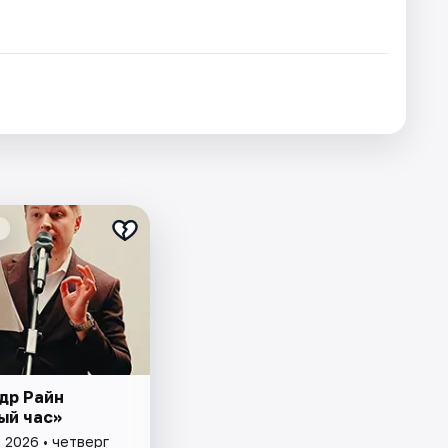
др Райн
ый час»
 2026 • четверг