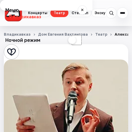
Меню
×
Концерты
Театр
Стендап
Экскурсии
Владикавказ
Концерты
Владикавказ
Дом Евгения Вахтангова
Театр
Алексан
Ночной режим
☀
☾
Театр
Стендап
Экскурсии
События
Города
Площадки