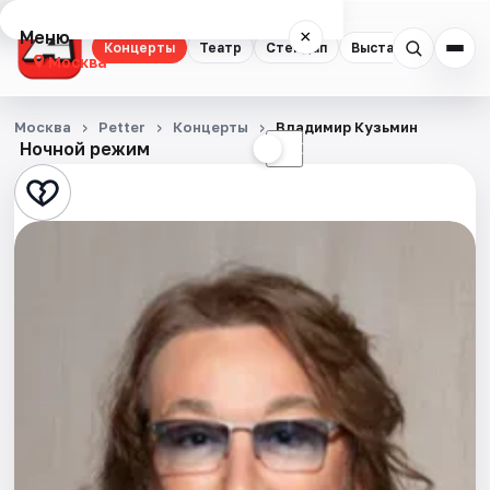
Меню
×
Концерты
Театр
Стендап
Выставки
Квест
Москва
Концерты
Москва
Petter
Концерты
Владимир Кузьмин
Ночной режим
☀
☾
Театр
Стендап
Выставки
Квесты
Экскурсии
Спорт
События