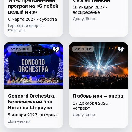
ViVA. Праздничная
Сергей Пенкин
программа «С тобой
10 января 2027 •
целый мир»
воскресенье
Дом учёных
6 марта 2027 • суббота
Городской дворец
культуры
от 2 200 ₽
от 700 ₽
Concord Orchestra.
Любовь моя — опера
Белоснежный бал
17 декабря 2026 •
Иоганна Штрауса
четверг
Дом учёных
5 января 2027 • вторник
Дом учёных