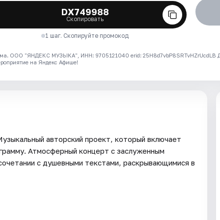
DX749988
Скопировать
1 шаг. Скопируйте промокод
ма. ООО "ЯНДЕКС МУЗЫКА", ИНН: 9705121040 erid: 25H8d7vbP8SRTvHZrUcdLB
ероприятие на Яндекс Афише!
 Музыкальный авторский проект, который включает
ограмму. Атмосферный концерт с заслуженным
 сочетании с душевными текстами, раскрывающимися в