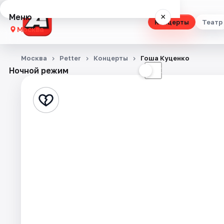
Меню
×
Концерты
Театр
Москва
Концерты
Москва
Petter
Концерты
Гоша Куценко
Ночной режим
☀
☾
Театр
Стендап
Выставки
Квесты
Экскурсии
Спорт
События