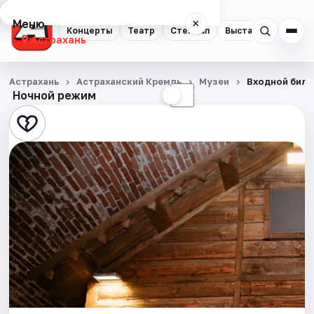
Меню
×
Концерты
Театр
Стендап
Выставки
Квест
Астрахань
Концерты
Астрахань
Астраханский Кремль
Музеи
Входной биле
Ночной режим
☀
☾
Театр
Стендап
Выставки
Квесты
Экскурсии
Спорт
События