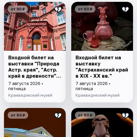
от 90 ₽
от 60 ₽
Входной билет на
Входной билет на
выставки "Природа
выставку
Астр. края", "Астр.
"Астраханский край
край в древности",
в XIX - XX вв."
"Заселение Астр.
7 августа 2026 •
7 августа 2026 •
края"
пятница
пятница
Краеведческий музей
Краеведческий музей
от 60 ₽
от 60 ₽