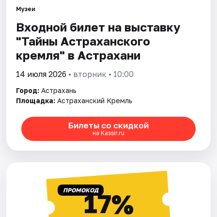
Музеи
Входной билет на выставку
Города
"Тайны Астраханского
Площадки
кремля" в Астрахани
Артисты
14 июля 2026
• вторник • 10:00
Город:
Астрахань
Рейтинги
Площадка:
Астраханский Кремль
Билеты со скидкой
на Kassir.ru
ПРОМОКОД
17%