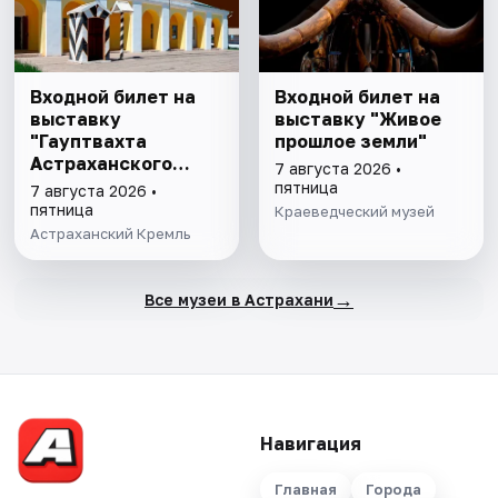
Входной билет на
Входной билет на
выставку
выставку "Живое
"Гауптвахта
прошлое земли"
Астраханского
7 августа 2026 •
гарнизона. XIX в."
пятница
7 августа 2026 •
пятница
Краеведческий музей
Астраханский Кремль
→
Все музеи в Астрахани
Навигация
Главная
Города