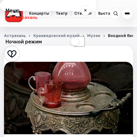
Меню
×
Концерты
Театр
Стендап
Выставки
Квест
Астрахань
Концерты
Астрахань
Краеведческий музей
Музеи
Входной билет
Ночной режим
☀
☾
Театр
Стендап
Выставки
Квесты
Экскурсии
Спорт
События