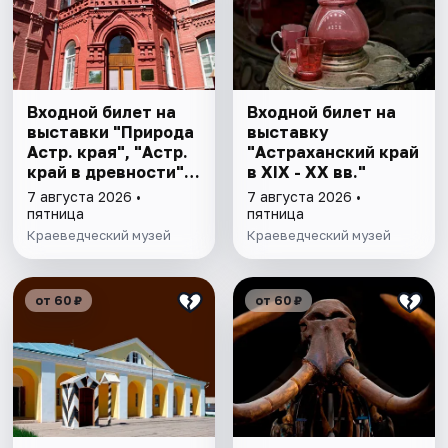
Входной билет на
Входной билет на
выставки "Природа
выставку
Астр. края", "Астр.
"Астраханский край
край в древности",
в XIX - XX вв."
"Заселение Астр.
7 августа 2026 •
7 августа 2026 •
края"
пятница
пятница
Краеведческий музей
Краеведческий музей
от 60 ₽
от 60 ₽