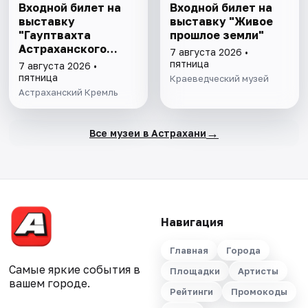
Входной билет на
Входной билет на
выставку
выставку "Живое
"Гауптвахта
прошлое земли"
Астраханского
7 августа 2026 •
гарнизона. XIX в."
пятница
7 августа 2026 •
пятница
Краеведческий музей
Астраханский Кремль
→
Все музеи в Астрахани
Навигация
Главная
Города
Самые яркие события в
Площадки
Артисты
вашем городе.
Рейтинги
Промокоды