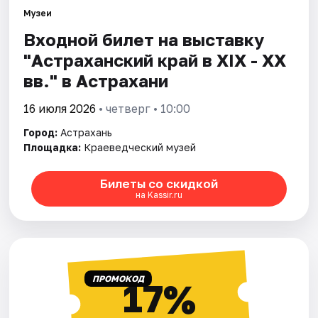
Музеи
Входной билет на выставку
Города
"Астраханский край в XIX - XX
Площадки
вв." в Астрахани
Артисты
16 июля 2026
• четверг • 10:00
Город:
Астрахань
Рейтинги
Площадка:
Краеведческий музей
Билеты со скидкой
на Kassir.ru
ПРОМОКОД
17%