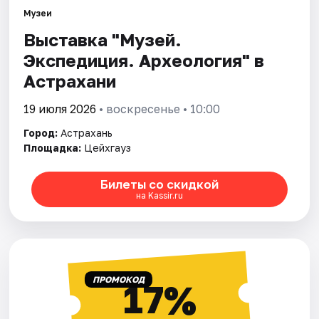
Музеи
Выставка "Музей.
Города
Экспедиция. Археология" в
Площадки
Астрахани
Артисты
19 июля 2026
• воскресенье • 10:00
Город:
Астрахань
Рейтинги
Площадка:
Цейхгауз
Билеты со скидкой
на Kassir.ru
ПРОМОКОД
17%