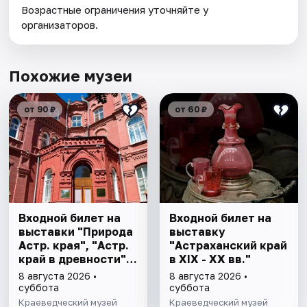
Возрастные ограничения уточняйте у
организаторов.
Похожие музеи
от 90 ₽
от 60 ₽
Входной билет на
Входной билет на
выставки "Природа
выставку
Астр. края", "Астр.
"Астраханский край
край в древности",
в XIX - XX вв."
"Заселение Астр.
8 августа 2026 •
8 августа 2026 •
края"
суббота
суббота
Краеведческий музей
Краеведческий музей