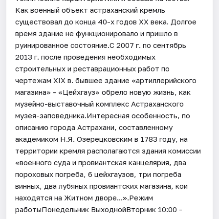
Как военный объект астраханский кремль
существовал до конца 40-х годов XX века. Долгое
время здание не функционировало и пришло в
руинированное состояние.С 2007 г. по сентябрь
2013 г. после проведения необходимых
строительных и реставрационных работ по
чертежам XIX в. бывшее здание «артиллерийского
магазина» - «Цейхгауз» обрело новую жизнь, как
музейно-выставочный комплекс Астраханского
музея-заповедника.Интересная особенность, по
описанию города Астрахани, составленному
академиком Н.Я. Озерецковским в 1783 году, на
территории кремля располагаются здания комиссии
«военного суда и провиантская канцелярия, два
пороховых погреба, 6 цейхгаузов, три погреба
винных, два лубяных провиантских магазина, кои
находятся на Житном дворе...».Режим
работыПонедельник ВыходнойВторник 10:00 -