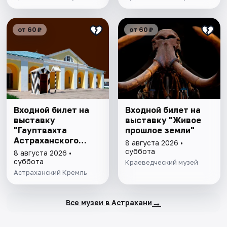
от 60 ₽
от 60 ₽
Входной билет на
Входной билет на
выставку
выставку "Живое
"Гауптвахта
прошлое земли"
Астраханского
8 августа 2026 •
гарнизона. XIX в."
суббота
8 августа 2026 •
суббота
Краеведческий музей
Астраханский Кремль
→
Все музеи в Астрахани