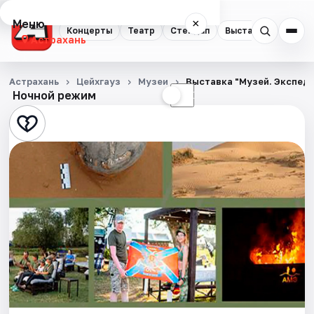
Меню
×
Концерты
Театр
Стендап
Выставки
Квест
Астрахань
Концерты
Астрахань
Цейхгауз
Музеи
Выставка "Музей. Экспеди
Ночной режим
☀
☾
Театр
Стендап
Выставки
Квесты
Экскурсии
Спорт
События