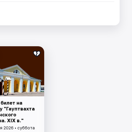
 билет на
у "Гауптвахта
нского
а. XIX в."
я 2026 • суббота