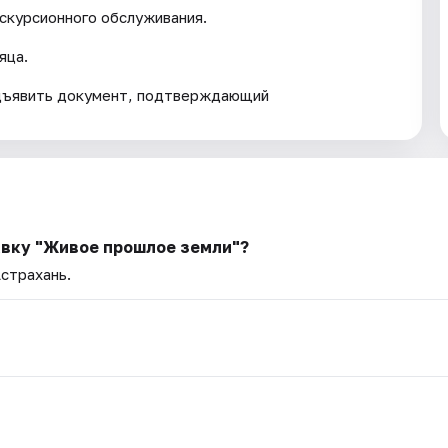
кскурсионного обслуживания.
яца.
дъявить документ, подтверждающий
авку "Живое прошлое земли"?
Астрахань.