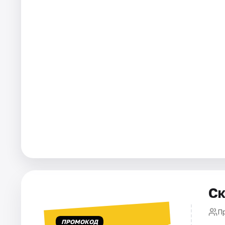
Города
Площадки
Артисты
Рейтинги
Ск
П
ПРОМОКОД