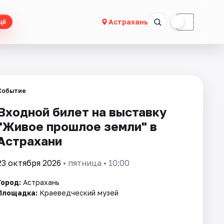
☀
☾
Астрахань
щё
Событие
Входной билет на выставку
"Живое прошлое земли" в
Астрахани
23 октября 2026
• пятница • 10:00
Город:
Астрахань
Площадка:
Краеведческий музей