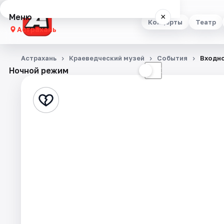
Меню
×
Концерты
Театр
Астрахань
Концерты
Астрахань
Краеведческий музей
События
Входно
Ночной режим
☀
☾
Театр
Стендап
Выставки
Квесты
Экскурсии
Спорт
События