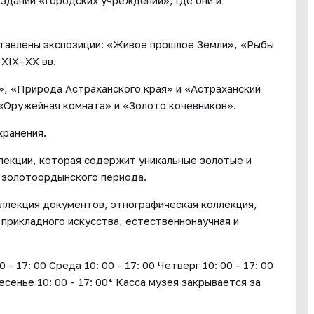
 здании «Городских учреждений», где они и
ставлены экспозиции: «Живое прошлое Земли», «Рыбы
 XIX–XX вв.
», «Природа Астраханского края» и «Астраханский
 «Оружейная комната» и «Золото кочевников».
хранения.
лекции, которая содержит уникальные золотые и
 золотоордынского периода.
ллекция документов, этнографическая коллекция,
 прикладного искусства, естественнонаучная и
17: 00 Среда 10: 00 - 17: 00 Четверг 10: 00 - 17: 00
ресенье 10: 00 - 17: 00* Касса музея закрывается за