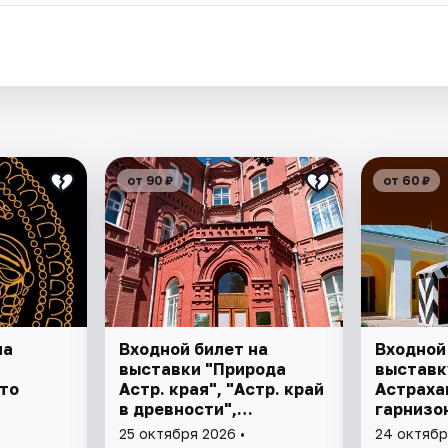
.
от 90 ₽
от 60 ₽
на
Входной билет на
Входной
выставки "Природа
выставк
то
Астр. края", "Астр. край
Астраха
в древности",
гарнизон
"Заселение Астр. края"
25 октября 2026 •
24 октябр