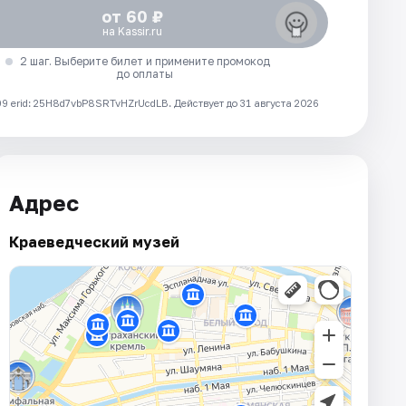
от 60 ₽
на Kassir.ru
2 шаг. Выберите билет и примените промокод
до оплаты
 erid: 25H8d7vbP8SRTvHZrUcdLB.
Действует до 31 августа 2026
Адрес
Краеведческий музей