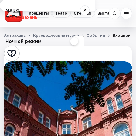
Меню
×
Концерты
Театр
Стендап
Выставки
Квест
Астрахань
Концерты
Астрахань
Краеведческий музей
События
Входной би
Ночной режим
☀
☾
Театр
Стендап
Выставки
Квесты
Экскурсии
Спорт
События