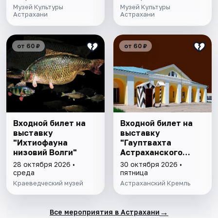
Музей Культуры
Музей Культуры
Астрахани
Астрахани
от 60 ₽
от 60 ₽
Входной билет на
Входной билет на
выставку
выставку
"Ихтиофауна
"Гауптвахта
низовий Волги"
Астраханского
гарнизона. XIX в."
28 октября 2026 •
30 октября 2026 •
среда
пятница
Краеведческий музей
Астраханский Кремль
→
Все мероприятия в Астрахани