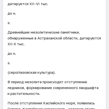
датируется XII-VI тыс.
до н.
э.
Древнейшие мезолитические памятники,
обнаруженные в Астраханской области, датируются
XII‐X тыс.
до н.
э.
(сероглазовская культура).
В период мезолита происходит отступление
ледников, формирование современного ландшафта
и растительности.
После отступления Каспийского моря, появилась
Северо-Каспийская низменность, которую стали