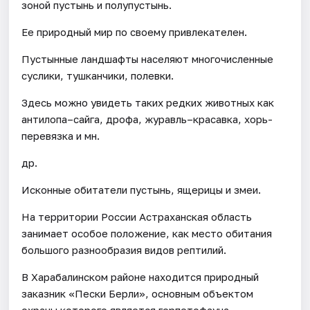
зоной пустынь и полупустынь.
Ее природный мир по своему привлекателен.
Пустынные ландшафты населяют многочисленные
суслики, тушканчики, полевки.
Здесь можно увидеть таких редких животных как
антилопа–сайга, дрофа, журавль–красавка, хорь-
перевязка и мн.
др.
Исконные обитатели пустынь, ящерицы и змеи.
На территории России Астраханская область
занимает особое положение, как место обитания
большого разнообразия видов рептилий.
В Харабалинском районе находится природный
заказник «Пески Берли», основным объектом
охраны которого является герпетофауна.