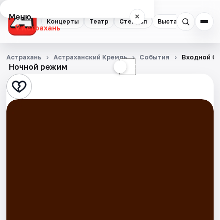
Меню
×
Концерты
Театр
Стендап
Выставки
Квест
Астрахань
Концерты
Астрахань
Астраханский Кремль
События
Входной би
Ночной режим
☀
☾
Театр
Стендап
Выставки
Квесты
Экскурсии
Спорт
События