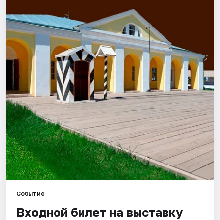
Города
Площадки
Артисты
Рейтинги
Событие
Входной билет на выставку