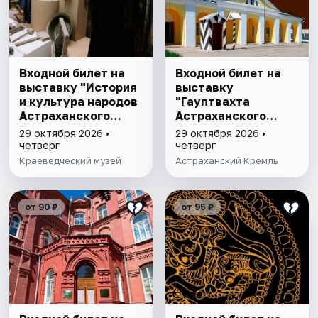
Входной билет на
Входной билет на
выставку "История
выставку
и культура народов
"Гауптвахта
Астраханского
Астраханского
края"
гарнизона. XIX в."
29 октября 2026 •
29 октября 2026 •
четверг
четверг
Краеведческий музей
Астраханский Кремль
от 90 ₽
от 95 ₽