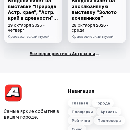
Входной билет на
Входной билет на
выставки "Природа
эксклюзивную
Астр. края", "Астр.
выставку "Золото
край в древности",
кочевников"
"Заселение Астр.
29 октября 2026 •
28 октября 2026 •
края"
четверг
среда
Краеведческий музей
Краеведческий музей
→
Все мероприятия в Астрахани
Навигация
Главная
Города
Самые яркие события в
Площадки
Артисты
вашем городе.
Рейтинги
Промокоды
О нас