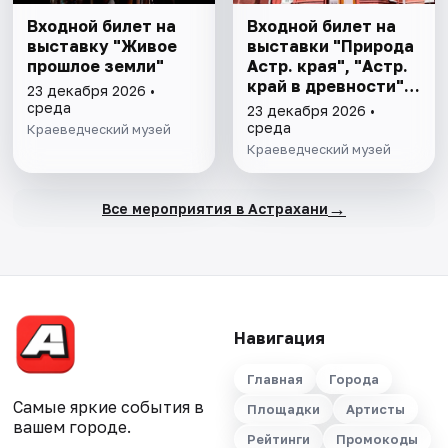
Входной билет на
Входной билет на
выставку "Живое
выставки "Природа
прошлое земли"
Астр. края", "Астр.
край в древности",
23 декабря 2026 •
"Заселение Астр.
среда
23 декабря 2026 •
края"
среда
Краеведческий музей
Краеведческий музей
→
Все мероприятия в Астрахани
Навигация
Главная
Города
Самые яркие события в
Площадки
Артисты
вашем городе.
Рейтинги
Промокоды