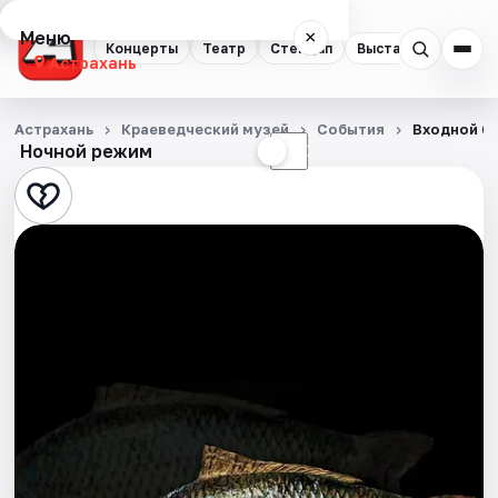
Меню
×
Концерты
Театр
Стендап
Выставки
Квест
Астрахань
Концерты
Астрахань
Краеведческий музей
События
Входной би
Ночной режим
☀
☾
Театр
Стендап
Выставки
Квесты
Экскурсии
Спорт
События