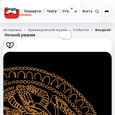
Меню
×
Концерты
Театр
Стендап
Выставки
Квест
Астрахань
Концерты
Астрахань
Краеведческий музей
События
Входной б
Ночной режим
☀
☾
Театр
Стендап
Выставки
Квесты
Экскурсии
Спорт
События