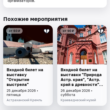
организаторов.
Похожие мероприятия
от 60 ₽
от 90 ₽
Входной билет на
Входной билет на
выставку
выставки "Природа
"Открытие
Астр. края", "Астр.
выстрела"
край в древности",
"Заселение Астр.
25 декабря 2026 •
26 декабря 2026 •
края"
пятница
суббота
Астраханский Кремль
Краеведческий музей