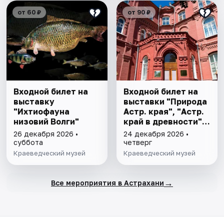
от 60 ₽
от 90 ₽
Входной билет на
Входной билет на
выставку
выставки "Природа
"Ихтиофауна
Астр. края", "Астр.
низовий Волги"
край в древности",
"Заселение Астр.
26 декабря 2026 •
24 декабря 2026 •
края"
суббота
четверг
Краеведческий музей
Краеведческий музей
→
Все мероприятия в Астрахани