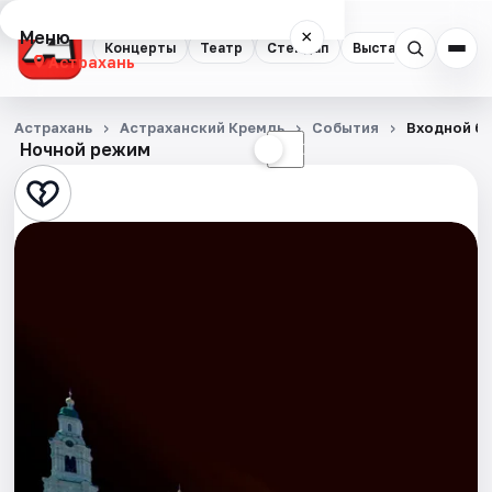
Меню
×
Концерты
Театр
Стендап
Выставки
Квест
Астрахань
Концерты
Астрахань
Астраханский Кремль
События
Входной би
Ночной режим
☀
☾
Театр
Стендап
Выставки
Квесты
Экскурсии
Спорт
События