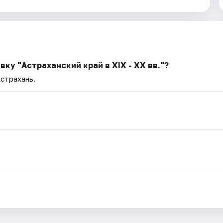
ку "Астраханский край в XIX - XX вв."?
Астрахань.
.