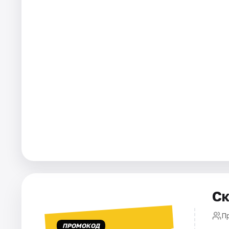
Города
Площадки
Артисты
Рейтинги
Ск
П
ПРОМОКОД