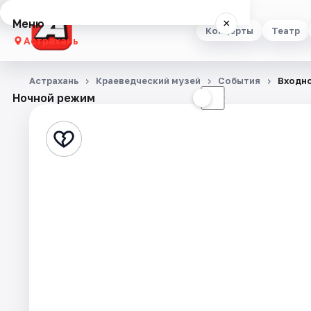
Меню
×
Концерты
Театр
Астрахань
Концерты
Астрахань
Краеведческий музей
События
Входно
Ночной режим
☀
☾
Театр
Стендап
Выставки
Квесты
Экскурсии
Спорт
События