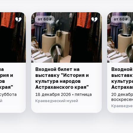
от 60 ₽
от 60 ₽
на
Входной билет на
Входной
рия и
выставку "История и
выставк
ов
культура народов
культур
края"
Астраханского края"
Астраха
 суббота
18 декабря 2026 • пятница
20 декабр
воскресе
ей
Краеведческий музей
Краеведче