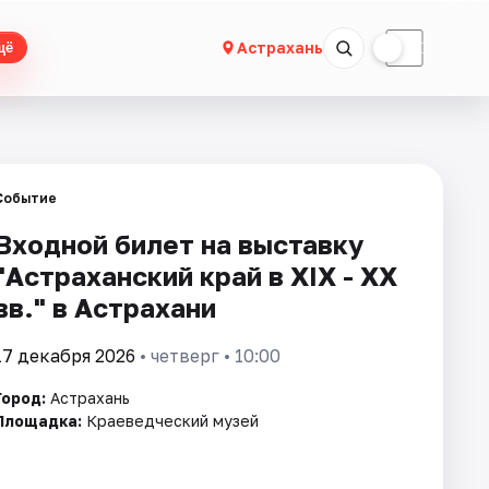
☀
☾
Астрахань
щё
Событие
Входной билет на выставку
"Астраханский край в XIX - XX
вв." в Астрахани
17 декабря 2026
• четверг • 10:00
Город:
Астрахань
Площадка:
Краеведческий музей