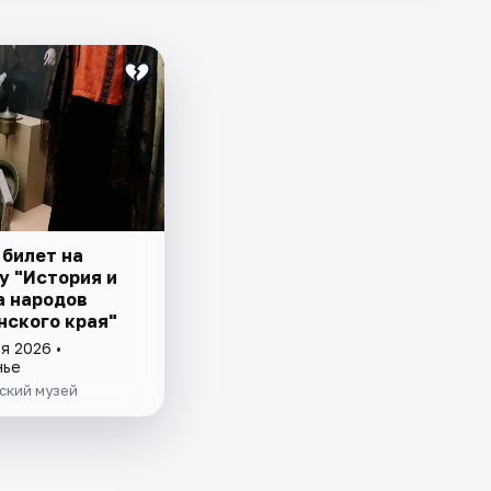
 билет на
у "История и
а народов
нского края"
я 2026 •
нье
ский музей