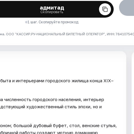
адмитад
Скопировать
1 шаг. Скопируйте промокод
ма. ООО "КАССИР.РУ-НАЦИОНАЛЬНЫЙ БИЛЕТНЫЙ ОПЕРАТОР", ИНН: 7841075409
 быта и интерьерами городского жилища конца XIX–
а численность городского населения, интерьер
одствующий художественный стиль эпохи, но и
оном; большой дубовый буфет, стол, венские стулья,
фабричной работы создают уютную домашнюю