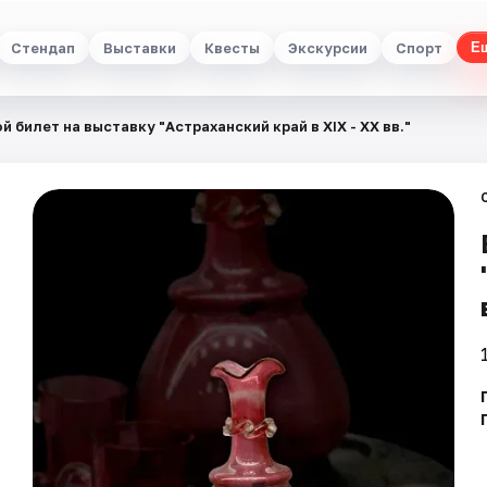
Стендап
Выставки
Квесты
Экскурсии
Спорт
Е
й билет на выставку "Астраханский край в XIX - XX вв."