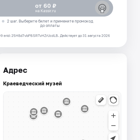
от 60 ₽
на Kassir.ru
2 шаг. Выберите билет и примените промокод
до оплаты
 erid: 25H8d7vbP8SRTvHZrUcdLB.
Действует до 31 августа 2026
Адрес
Краеведческий музей