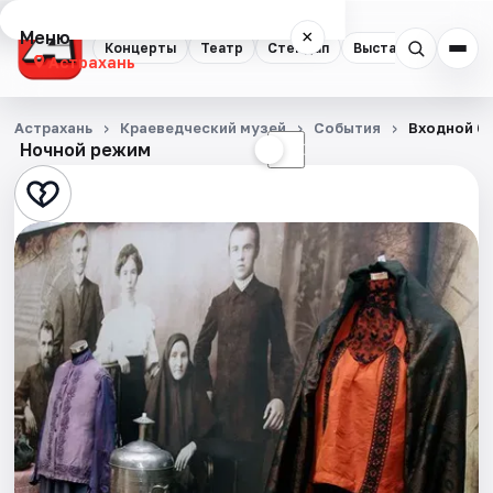
Меню
×
Концерты
Театр
Стендап
Выставки
Квест
Астрахань
Концерты
Астрахань
Краеведческий музей
События
Входной би
Ночной режим
☀
☾
Театр
Стендап
Выставки
Квесты
Экскурсии
Спорт
События