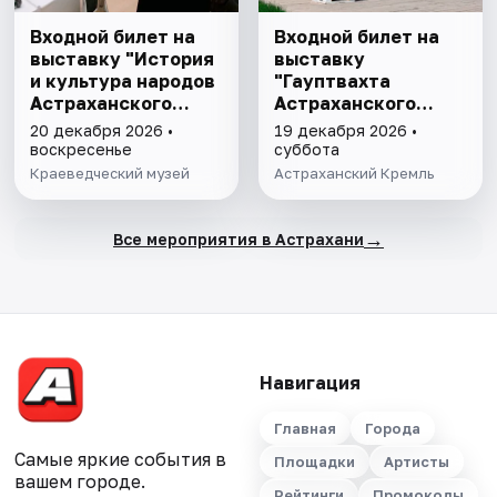
Входной билет на
Входной билет на
выставку "История
выставку
и культура народов
"Гауптвахта
Астраханского
Астраханского
края"
гарнизона. XIX в."
20 декабря 2026 •
19 декабря 2026 •
воскресенье
суббота
Краеведческий музей
Астраханский Кремль
→
Все мероприятия в Астрахани
Навигация
Главная
Города
Самые яркие события в
Площадки
Артисты
вашем городе.
Рейтинги
Промокоды