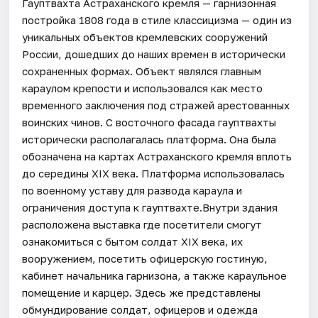
Гауптвахта Астраханского кремля — гарнизонная
постройка 1808 года в стиле классицизма — один из
уникальных объектов кремлевских сооружений
России, дошедших до наших времен в исторически
сохраненных формах. Объект являлся главным
караулом крепости и использовался как место
временного заключения под стражей арестованных
воинских чинов. С восточного фасада гауптвахты
исторически располагалась платформа. Она была
обозначена на картах Астраханского кремля вплоть
до середины XIX века. Платформа использовалась
по военному уставу для развода караула и
ограничения доступа к гауптвахте.Внутри здания
расположена выставка где посетители смогут
ознакомиться с бытом солдат XIX века, их
вооружением, посетить офицерскую гостиную,
кабинет начальника гарнизона, а также караульное
помещение и карцер. Здесь же представлены
обмундирование солдат, офицеров и одежда