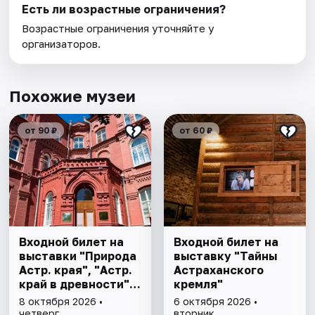
Есть ли возрастные ограничения?
Возрастные ограничения уточняйте у
организаторов.
Похожие музеи
от 90 ₽
от 60 ₽
Входной билет на
Входной билет на
выставки "Природа
выставку "Тайны
Астр. края", "Астр.
Астраханского
край в древности",
кремля"
"Заселение Астр.
8 октября 2026 •
6 октября 2026 •
края"
четверг
вторник