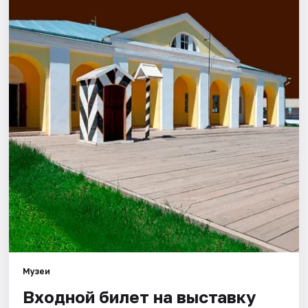
Города
Площадки
Артисты
Рейтинги
Музеи
Входной билет на выставку