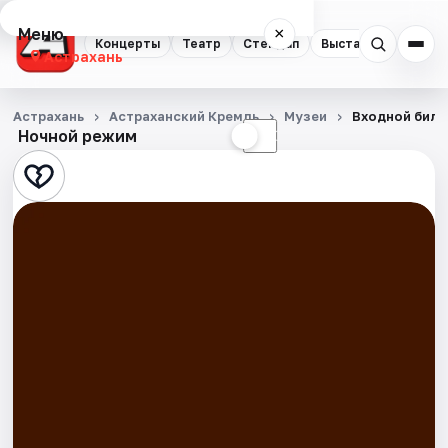
Меню
×
Концерты
Театр
Стендап
Выставки
Квест
Астрахань
Концерты
Астрахань
Астраханский Кремль
Музеи
Входной билет
Ночной режим
☀
☾
Театр
Стендап
Выставки
Квесты
Экскурсии
Спорт
События