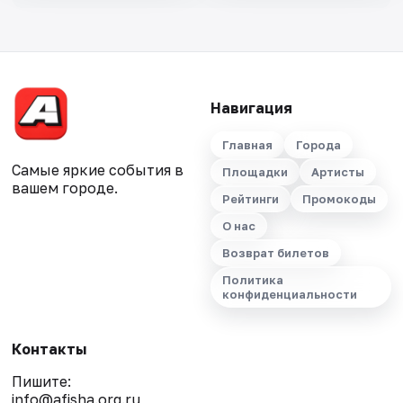
Навигация
Главная
Города
Самые яркие события в
Площадки
Артисты
вашем городе.
Рейтинги
Промокоды
О нас
Возврат билетов
Политика
конфиденциальности
Контакты
Пишите:
info@afisha.org.ru