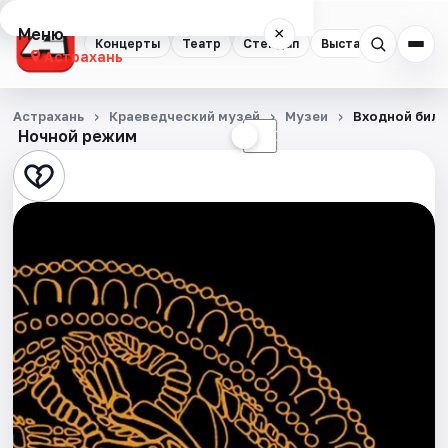
Меню
×
Концерты
Театр
Стендап
Выставки
Квест
Астрахань
Концерты
Астрахань
Краеведческий музей
Музеи
Входной биле
Ночной режим
☀
☾
Театр
Стендап
Выставки
Квесты
Экскурсии
Спорт
События