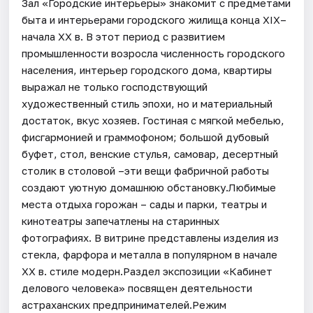
Зал «Городские интерьеры» знакомит с предметами
быта и интерьерами городского жилища конца XIX–
начала XX в. В этот период с развитием
промышленности возросла численность городского
населения, интерьер городского дома, квартиры
выражал не только господствующий
художественный стиль эпохи, но и материальный
достаток, вкус хозяев. Гостиная с мягкой мебелью,
фисгармонией и граммофоном; большой дубовый
буфет, стол, венские стулья, самовар, десертный
столик в столовой –эти вещи фабричной работы
создают уютную домашнюю обстановку.Любимые
места отдыха горожан – сады и парки, театры и
кинотеатры запечатлены на старинных
фотографиях. В витрине представлены изделия из
стекла, фарфора и металла в популярном в начале
XX в. стиле модерн.Раздел экспозиции «Кабинет
делового человека» посвящен деятельности
астраханских предпринимателей.Режим