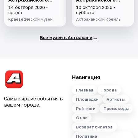
края"
гарнизона. XIX в."
14 октября 2026 •
10 октября 2026 •
среда
суббота
Краеведческий музей
Астраханский Кремль
→
Все музеи в Астрахани
Навигация
Главная
Города
Самые яркие события в
Площадки
Артисты
вашем городе.
Рейтинги
Промокоды
О нас
Возврат билетов
Политика