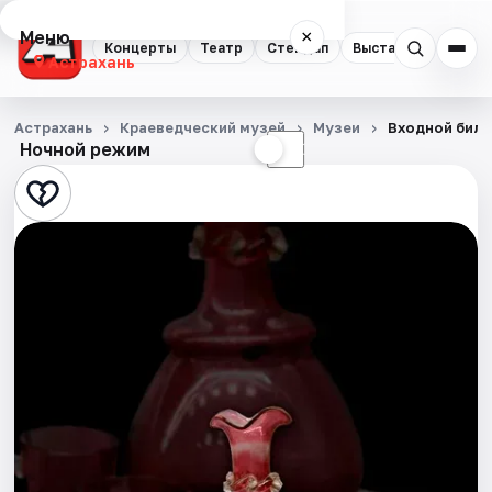
Меню
×
Концерты
Театр
Стендап
Выставки
Квест
Астрахань
Концерты
Астрахань
Краеведческий музей
Музеи
Входной билет
Ночной режим
☀
☾
Театр
Стендап
Выставки
Квесты
Экскурсии
Спорт
События