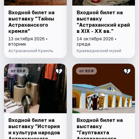
Входной билет на
Входной билет на
выставку "Тайны
выставку
Астраханского
"Астраханский край
кремля"
в XIX - XX вв."
13 октября 2026 •
14 октября 2026 •
вторник
среда
Астраханский Кремль
Краеведческий музей
от 60 ₽
от 60 ₽
Входной билет на
Входной билет на
выставку "История
выставку
и культура народов
"Гауптвахта
Астраханского
Астраханского