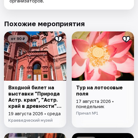
организаторов.
Похожие мероприятия
от 90 ₽
Входной билет на
Тур на лотосовые
выставки "Природа
поля
Астр. края", "Астр.
17 августа 2026 •
край в древности",
понедельник
"Заселение Астр.
Причал №1
19 августа 2026 • среда
края"
Краеведческий музей