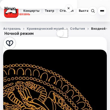
Меню
×
Концерты
Театр
Стендап
Выставки
Квест
Астрахань
Концерты
Астрахань
Краеведческий музей
События
Входной б
Ночной режим
☀
☾
Театр
Стендап
Выставки
Квесты
Экскурсии
Спорт
События