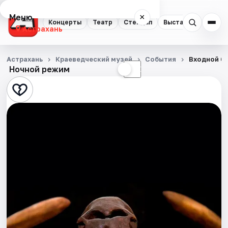
Меню
×
Концерты
Театр
Стендап
Выставки
Квест
Астрахань
Концерты
Астрахань
Краеведческий музей
События
Входной б
Ночной режим
☀
☾
Театр
Стендап
Выставки
Квесты
Экскурсии
Спорт
События