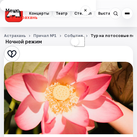
Меню
×
Концерты
Театр
Стендап
Выставки
Квест
Астрахань
Концерты
Астрахань
Причал №1
События
Тур на лотосовые по
Ночной режим
☀
☾
Театр
Стендап
Выставки
Квесты
Экскурсии
Спорт
События