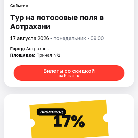
Событие
Тур на лотосовые поля в
Города
Астрахани
Площадки
17 августа 2026
• понедельник • 09:00
Артисты
Город:
Астрахань
Площадка:
Причал №1
Рейтинги
Билеты со скидкой
на Kassir.ru
ПРОМОКОД
17%