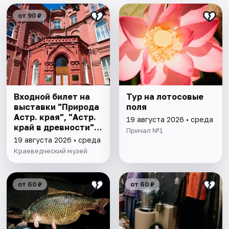
от 90 ₽
Входной билет на
Тур на лотосовые
выставки "Природа
поля
Астр. края", "Астр.
19 августа 2026 • среда
край в древности",
Причал №1
"Заселение Астр.
19 августа 2026 • среда
края"
Краеведческий музей
от 60 ₽
от 60 ₽