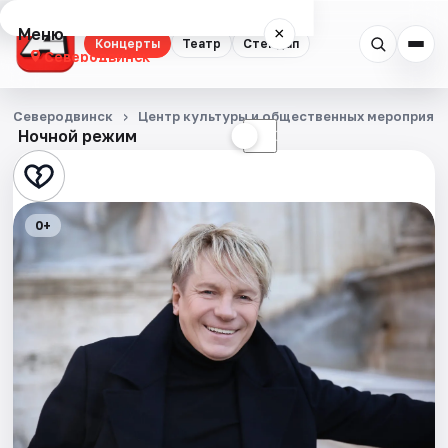
Меню
×
Концерты
Театр
Стендап
Северодвинск
Концерты
Северодвинск
Центр культуры и общественных мероприят
Ночной режим
☀
☾
Театр
Стендап
0+
События
Города
Площадки
Артисты