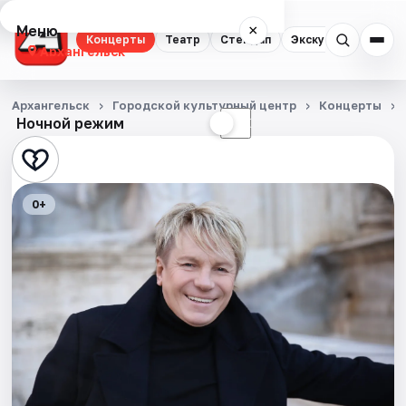
Меню
×
Концерты
Театр
Стендап
Экскурсии
Спор
Архангельск
Концерты
Архангельск
Городской культурный центр
Концерты
Ночной режим
☀
☾
Театр
Стендап
0+
Экскурсии
Спорт
События
Города