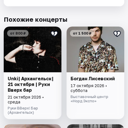
Похожие концерты
от 800 ₽
от 1 500 ₽
Unki| Архангельск|
Богдан Лисевский
21 октября | Руки
17 октября 2026 •
Вверх бар
суббота
Выставочный центр
21 октября 2026 •
«Норд Экспо»
среда
Руки ВВерх! Бар
(Архангельск)